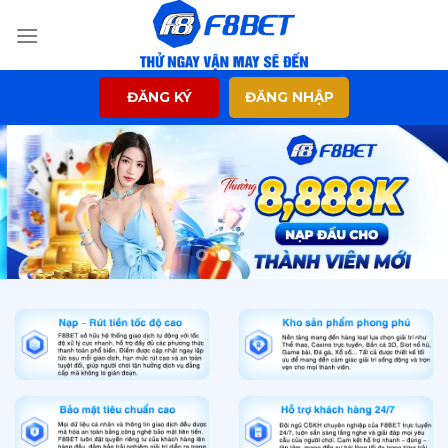
Skip
to
content
ĐĂNG KÝ
ĐĂNG NHẬP