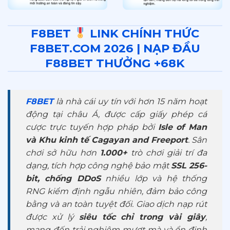
F8BET
LINK CHÍNH THỨC
F8BET.COM 2026 | NẠP ĐẦU
F88BET THƯỞNG +68K
F8BET
là nhà cái uy tín với hơn 15 năm hoạt
động tại châu Á, được cấp giấy phép cá
cược trực tuyến hợp pháp bởi
Isle of Man
và Khu kinh tế Cagayan and Freeport
. Sân
chơi sở hữu hơn
1.000+
trò chơi giải trí đa
dạng, tích hợp công nghệ bảo mật
SSL 256-
bit, chống DDoS
nhiều lớp và hệ thống
RNG kiểm định ngẫu nhiên, đảm bảo công
bằng và an toàn tuyệt đối. Giao dịch nạp rút
được xử lý
siêu tốc chỉ trong vài giây
,
mang đến trải nghiệm mượt mà và ổn định